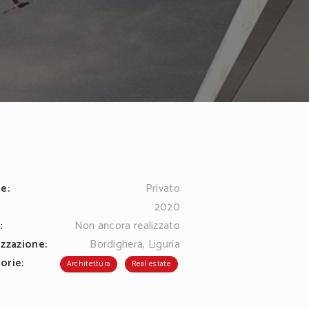
e:
Privato
:
2020
:
Non ancora realizzato
izzazione:
Bordighera, Liguria
orie:
Architettura
Real estate