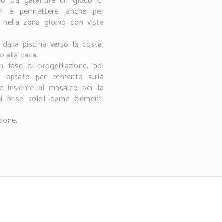
o da garantire un gioco di
uori e permettere, anche per
à nella zona giorno con vista
 dalla piscina verso la costa,
o alla casa.
in fase di progettazione, poi
o optato per cemento sulla
ne insieme al mosaico per la
i brise soleil come elementi
zione.