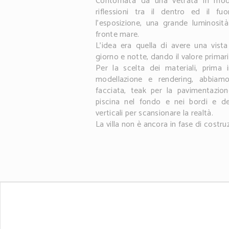
Contornata da una vetrata in mod
riflessioni tra il dentro ed il f
l'esposizione, una grande luminosit
fronte mare.
L'idea era quella di avere una vista
giorno e notte, dando il valore primari
Per la scelta dei materiali, prima 
modellazione e rendering, abbiam
facciata, teak per la pavimentazio
piscina nel fondo e nei bordi e de
verticali per scansionare la realtà.
La villa non è ancora in fase di costru