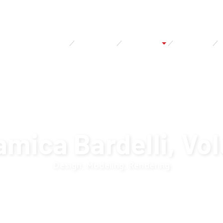
PORTFOLIO
CORSI
SERVIZI
BLOG
amica Bardelli, Vo
Design, Modeling, Rendering