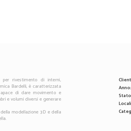
 per rivestimento di interni,
Client
ica Bardelli, è caratterizzata
Anno
, capace di dare movimento e
Stato
mbri e volumi diversi e generare
Local
Categ
della modellazione 3D e della
lla.