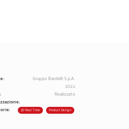
e:
Gruppo Bardelli S.p.A.
:
2022
:
Realizzato
izzazione:
orie:
3D Real Time
Product Design