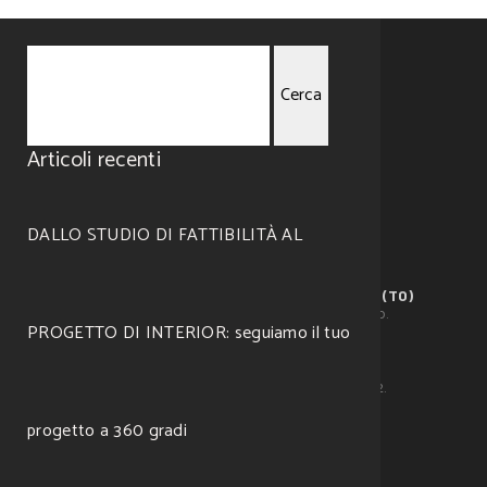
Ricerca
Articoli recenti
per:
DALLO STUDIO DI FATTIBILITÀ AL
MRO — visualize ideal spaces
Corso Giovanni Lanza, 105 – 10133 Torino (TO)
©2019 Tutti i diritti riservati. Design by
Cosmo
.
PROGETTO DI INTERIOR: seguiamo il tuo
Michele Ramella Ottaviano. P.Iva 11253560012.
progetto a 360 gradi